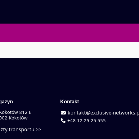
gazyn
Kontakt
Kokotów 812 E
kontakt@exclusive-networks.p
002 Kokotów
+48 12 25 25 555
zty transportu >>